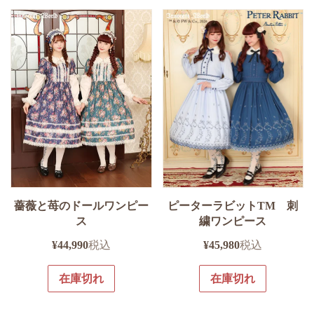
薔薇と苺のドールワンピー
ピーターラビットTM 刺
ス
繍ワンピース
¥
44,990
税込
¥
45,980
税込
在庫切れ
在庫切れ