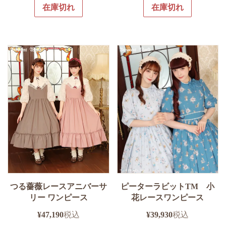
在庫切れ
在庫切れ
つる薔薇レースアニバーサ
ピーターラビットTM 小
リー ワンピース
花レースワンピース
¥
47,190
税込
¥
39,930
税込