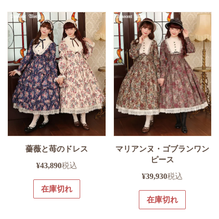
薔薇と苺のドレス
マリアンヌ・ゴブランワン
ピース
¥
43,890
税込
¥
39,930
税込
在庫切れ
在庫切れ