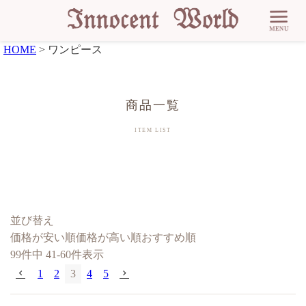
HOME
ワンピース
並び替え
価格が安い順
価格が高い順
おすすめ順
99
件中
41
-
60
件表示
1
2
3
4
5