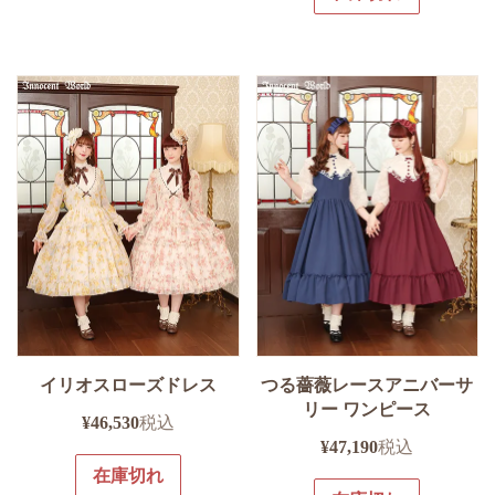
イリオスローズドレス
つる薔薇レースアニバーサ
リー ワンピース
¥
46,530
税込
¥
47,190
税込
在庫切れ