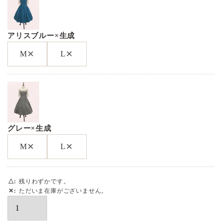
アリスブルー×生成
×
×
M
L
グレー×生成
×
×
M
L
△
残りわずかです。
✕
ただいま在庫がございません。