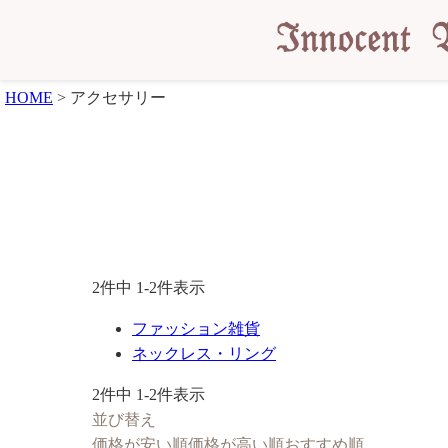
HOME
アクセサリー
2
件中
1
-
2
件表示
ファッション雑貨
ネックレス・リング
2
件中
1
-
2
件表示
並び替え
価格が安い順
価格が高い順
おすすめ順