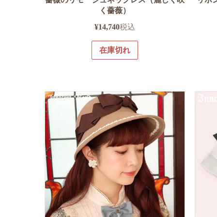
く薔薇）
¥
14,740
税込
在庫切れ