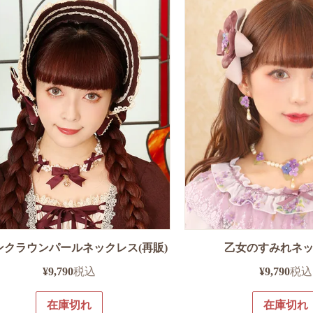
ンクラウンパールネックレス(再販)
乙女のすみれネ
¥
9,790
税込
¥
9,790
税込
在庫切れ
在庫切れ