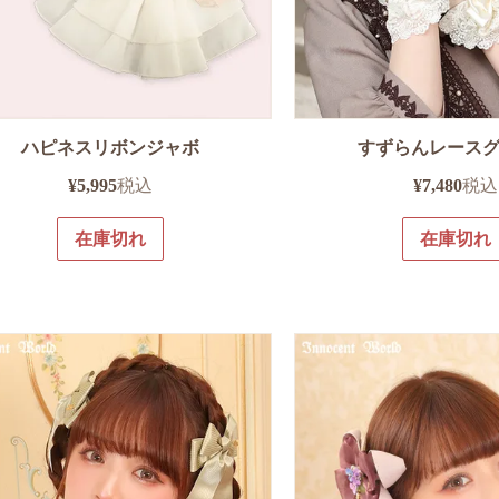
ハピネスリボンジャボ
すずらんレース
¥
5,995
税込
¥
7,480
税込
在庫切れ
在庫切れ