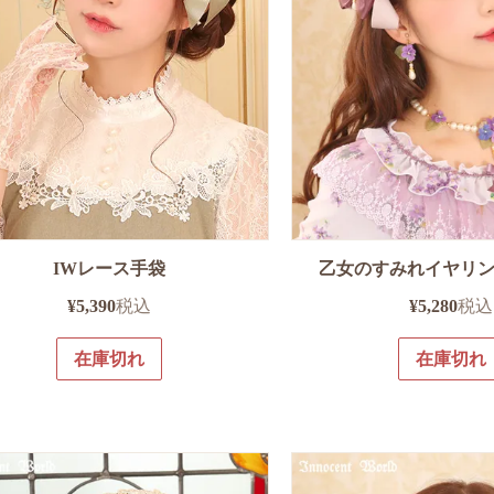
IWレース手袋
乙女のすみれイヤリ
¥
5,390
税込
¥
5,280
税込
在庫切れ
在庫切れ