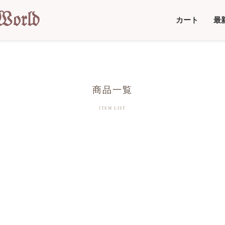
カート
最