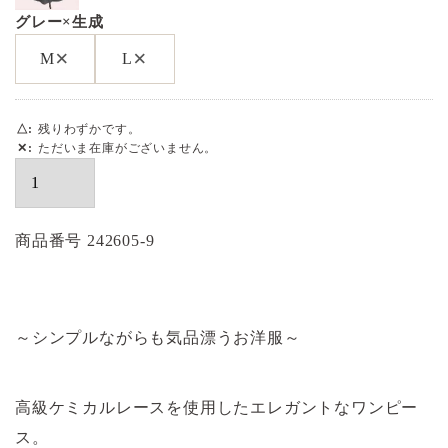
グレー×生成
×
×
M
L
△
残りわずかです。
✕
ただいま在庫がございません。
商品番号
242605-9
～シンプルながらも気品漂うお洋服～
高級ケミカルレースを使用したエレガントなワンピー
ス。