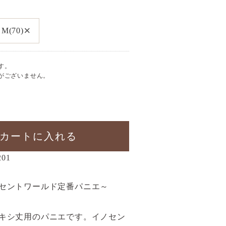
×
M(70)
す。
がございません。
カートに入れる
201
セントワールド定番パニエ～
キシ丈用のパニエです。イノセン