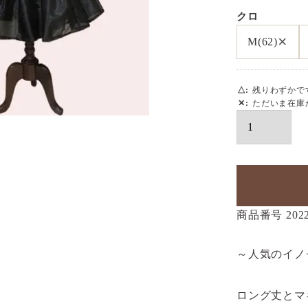
クロ
×
M(62)
△
残りわずかで
✕
ただいま在庫
商品番号
202
～人気のイノ
ロング丈とマ