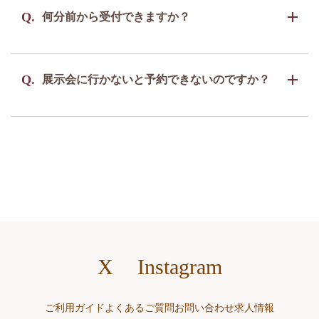
ジャケットや小物など、フィッティングルーム
A.
Q.
何分前から受付できますか？
を使用しないものは試着していただけます。
イベント時間の25分前より受付を開始いたしま
A.
Q.
展示会に行かないと予約できないのですか？
す。また、イベント時間10分前には受付をお済
ませください。
展示会ご来場のお客様は通常のご予約より早く
A.
ご予約いただけます。ご来場いただけない場合
でもご予約期間を設けております。
X
Instagram
ご利用ガイド
よくあるご質問
お問い合わせ
求人情報