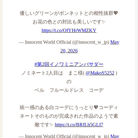
優しいグリーンがボンネットとの相性抜群💖
お花の色との対比も美しいです✨
https://t.co/OfYHrWMZKY
— Innocent World Official (@innocent_w_jp)
May
20, 2026
#第2回イノワミニアンバサダー
ノミネート2人目は まこ様(
@MakoS5252
)
の
ベル フルールドレス コーデ
統一感のある白コーデにうっとり💖コーディ
ネートそのものが完成された作品のようで素
敵です✨
https://t.co/BRfLh5GLI7
— Innocent World Official (@innocent_w_jp)
May